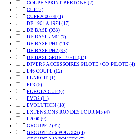

COUPE SPRINT BERTONE
(2)

CUP
(2)

CUPRA 06-08
(1)

DE 1964 A 1974
(17)

DE BASE
(933)

DE BASE / MC
(7)

DE BASE PH1
(113)

DE BASE PH2
(93)

DE BASE SPORT / GTI
(37)

DIVERS ACCESSOIRES PILOTE / CO-PILOTE
(4)

E46 COUPE
(12)

ELARGIE
(1)

EP3
(6)

EUROPA CUP
(6)

EVO2
(11)

EVOLUTION
(18)

EXTENSIONS RONDES POUR M3
(4)

F2000
(9)

GROUPE 2
(35)

GROUPE 2 / 6 POUCES
(4)