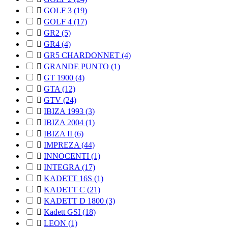

GOLF 3
(19)

GOLF 4
(17)

GR2
(5)

GR4
(4)

GR5 CHARDONNET
(4)

GRANDE PUNTO
(1)

GT 1900
(4)

GTA
(12)

GTV
(24)

IBIZA 1993
(3)

IBIZA 2004
(1)

IBIZA II
(6)

IMPREZA
(44)

INNOCENTI
(1)

INTEGRA
(17)

KADETT 16S
(1)

KADETT C
(21)

KADETT D 1800
(3)

Kadett GSI
(18)

LEON
(1)