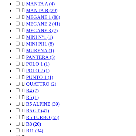

MANTA A
(4)

MANTA B
(29)

MEGANE 1
(88)

MEGANE 2
(41)

MEGANE 3
(7)

MINI N°1
(1)

MINI PH1
(8)

MURENA
(1)

PANTERA
(5)

POLO 1
(1)

POLO 2
(1)

PUNTO 1
(1)

QUATTRO
(2)

R4
(7)

R5
(1)

R5 ALPINE
(39)

R5 GT
(41)

R5 TURBO
(55)

R8
(20)

R11
(34)