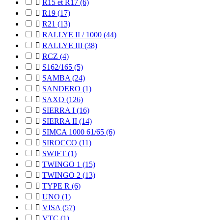

R15 et R17
(6)

R19
(17)

R21
(13)

RALLYE II / 1000
(44)

RALLYE III
(38)

RCZ
(4)

S162/165
(5)

SAMBA
(24)

SANDERO
(1)

SAXO
(126)

SIERRA I
(16)

SIERRA II
(14)

SIMCA 1000 61/65
(6)

SIROCCO
(11)

SWIFT
(1)

TWINGO 1
(15)

TWINGO 2
(13)

TYPE R
(6)

UNO
(1)

VISA
(57)

VTC
(1)