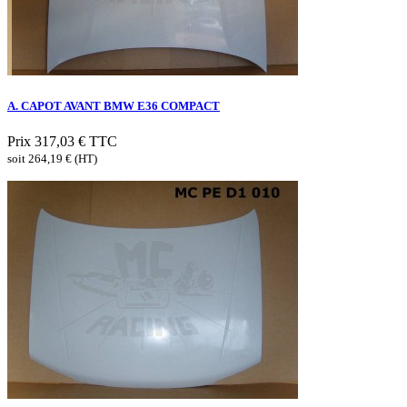
A. CAPOT AVANT BMW E36 COMPACT
Prix
317,03 €
TTC
soit 264,19 € (HT)