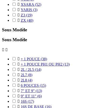

XSARA
(52)

YARIS
(3)

Z3
(19)

ZX
(40)
Sous Modèle
Sous Modèle



+ 1 POUCE
(38)

+ 1 POUCE PH1 OU PH2
(13)

2L / 2L5
(14)

2L7
(8)

2L8
(4)

6 POUCES
(15)

7" ET 9"
(13)

9" ET 11"
(6)

16S
(17)

16S DE BASE
(16)