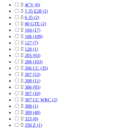

4CV
(6)

5 35 E28
(2)

6 35
(2)

80 GTE
(2)

104
(17)

106
(109)

127
(7)

128
(1)

205
(93)

206
(103)

206 CC
(35)

207
(53)

208
(11)

306
(95)

307
(10)

307 CC WRC
(2)

308
(1)

309
(40)

323
(8)

350 Z
(1)