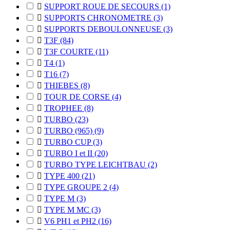

SUPPORT ROUE DE SECOURS
(1)

SUPPORTS CHRONOMETRE
(3)

SUPPORTS DEBOULONNEUSE
(3)

T3F
(84)

T3F COURTE
(11)

T4
(1)

T16
(7)

THIEBES
(8)

TOUR DE CORSE
(4)

TROPHEE
(8)

TURBO
(23)

TURBO (965)
(9)

TURBO CUP
(3)

TURBO I et II
(20)

TURBO TYPE LEICHTBAU
(2)

TYPE 400
(21)

TYPE GROUPE 2
(4)

TYPE M
(3)

TYPE M MC
(3)

V6 PH1 et PH2
(16)