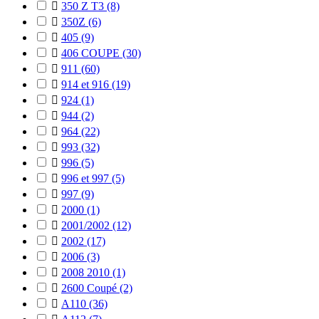

350 Z T3
(8)

350Z
(6)

405
(9)

406 COUPE
(30)

911
(60)

914 et 916
(19)

924
(1)

944
(2)

964
(22)

993
(32)

996
(5)

996 et 997
(5)

997
(9)

2000
(1)

2001/2002
(12)

2002
(17)

2006
(3)

2008 2010
(1)

2600 Coupé
(2)

A110
(36)