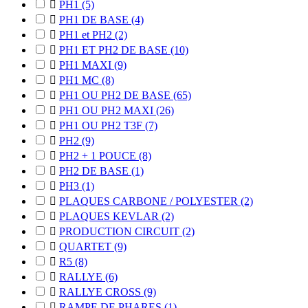

PH1
(5)

PH1 DE BASE
(4)

PH1 et PH2
(2)

PH1 ET PH2 DE BASE
(10)

PH1 MAXI
(9)

PH1 MC
(8)

PH1 OU PH2 DE BASE
(65)

PH1 OU PH2 MAXI
(26)

PH1 OU PH2 T3F
(7)

PH2
(9)

PH2 + 1 POUCE
(8)

PH2 DE BASE
(1)

PH3
(1)

PLAQUES CARBONE / POLYESTER
(2)

PLAQUES KEVLAR
(2)

PRODUCTION CIRCUIT
(2)

QUARTET
(9)

R5
(8)

RALLYE
(6)

RALLYE CROSS
(9)

RAMPE DE PHARES
(1)