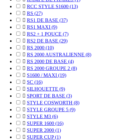

RCC STYLE S1600
(13)

RS
(27)

RS1 DE BASE
(37)

RS1 MAXI
(9)

RS2 + 1 POUCE
(7)

RS2 DE BASE
(29)

RS 2000
(10)

RS 2000 AUSTRALIENNE
(8)

RS 2000 DE BASE
(4)

RS 2000 GROUPE 2
(8)

S1600 / MAXI
(19)

SC
(16)

SILHOUETTE
(9)

SPORT DE BASE
(3)

STYLE COSWORTH
(8)

STYLE GROUPE 5
(9)

STYLE M3
(6)

SUPER 1600
(16)

SUPER 2000
(1)

SUPER CUP
(1)