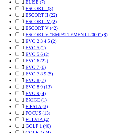

ELISE
(7)

ESCORT I
(8)

ESCORT II
(22)

ESCORT IV
(2)

ESCORT V
(42)

ESCORT V "EMPATTEMENT i2000"
(8)

EVO 2 3 4 5
(2)

EVO 5
(1)

EVO 5 6
(2)

EVO 6
(22)

EVO 7
(6)

EVO 7 8 9
(5)

EVO 8
(7)

EVO 8 9
(13)

EVO 9
(4)

EXIGE
(1)

FIESTA
(3)

FOCUS
(13)

FULVIA
(4)

GOLF 1
(40)

GOLF 2
(24)