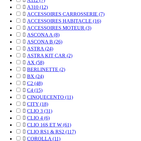

A112
(7)

A310
(12)

ACCESSOIRES CARROSSERIE
(7)

ACCESSOIRES HABITACLE
(16)

ACCESSOIRES MOTEUR
(3)

ASCONA A
(8)

ASCONA B
(26)

ASTRA
(24)

ASTRA KIT CAR
(2)

AX
(58)

BERLINETTE
(2)

BX
(24)

C2
(48)

C4
(15)

CINQUECENTO
(11)

CITY
(18)

CLIO 3
(31)

CLIO 4
(6)

CLIO 16S ET W
(61)

CLIO RS1 & RS2
(117)

COROLLA
(11)