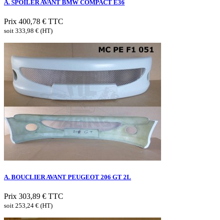
A. SPOILER AVANT BMW COMPACT E36
Prix
400,78 €
TTC
soit 333,98 € (HT)
A. BOUCLIER AVANT PEUGEOT 206 GT 2L
Prix
303,89 €
TTC
soit 253,24 € (HT)