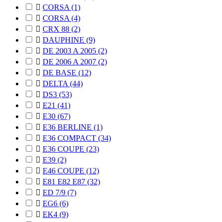

CORSA
(1)

CORSA
(4)

CRX 88
(2)

DAUPHINE
(9)

DE 2003 A 2005
(2)

DE 2006 A 2007
(2)

DE BASE
(12)

DELTA
(44)

DS3
(53)

E21
(41)

E30
(67)

E36 BERLINE
(1)

E36 COMPACT
(34)

E36 COUPE
(23)

E39
(2)

E46 COUPE
(12)

E81 E82 E87
(32)

ED 7/9
(7)

EG6
(6)

EK4
(9)