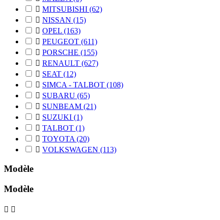

MITSUBISHI
(62)

NISSAN
(15)

OPEL
(163)

PEUGEOT
(611)

PORSCHE
(155)

RENAULT
(627)

SEAT
(12)

SIMCA - TALBOT
(108)

SUBARU
(65)

SUNBEAM
(21)

SUZUKI
(1)

TALBOT
(1)

TOYOTA
(20)

VOLKSWAGEN
(113)
Modèle
Modèle

