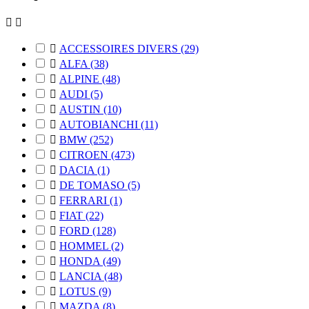



ACCESSOIRES DIVERS
(29)

ALFA
(38)

ALPINE
(48)

AUDI
(5)

AUSTIN
(10)

AUTOBIANCHI
(11)

BMW
(252)

CITROEN
(473)

DACIA
(1)

DE TOMASO
(5)

FERRARI
(1)

FIAT
(22)

FORD
(128)

HOMMEL
(2)

HONDA
(49)

LANCIA
(48)

LOTUS
(9)

MAZDA
(8)