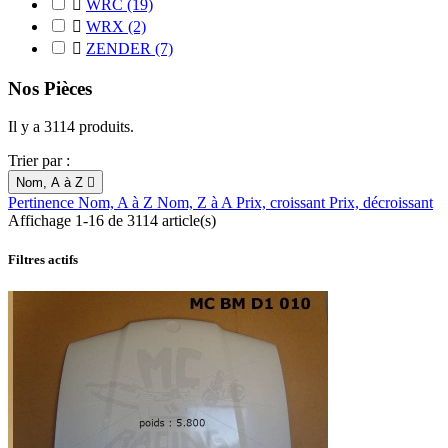

WRC
(19)

WRX
(2)

ZENDER
(7)
Nos Pièces
Il y a 3114 produits.
Trier par :
Nom, A à Z

Pertinence
Nom, A à Z
Nom, Z à A
Prix, croissant
Prix, décroissant
Affichage 1-16 de 3114 article(s)
Filtres actifs