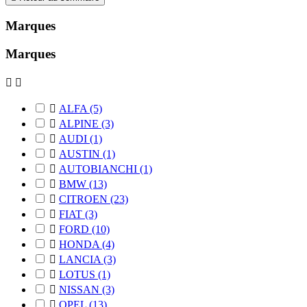
Marques
Marques



ALFA
(5)

ALPINE
(3)

AUDI
(1)

AUSTIN
(1)

AUTOBIANCHI
(1)

BMW
(13)

CITROEN
(23)

FIAT
(3)

FORD
(10)

HONDA
(4)

LANCIA
(3)

LOTUS
(1)

NISSAN
(3)

OPEL
(13)