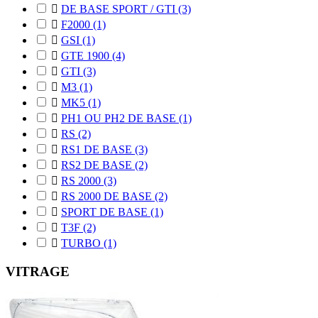

DE BASE SPORT / GTI
(3)

F2000
(1)

GSI
(1)

GTE 1900
(4)

GTI
(3)

M3
(1)

MK5
(1)

PH1 OU PH2 DE BASE
(1)

RS
(2)

RS1 DE BASE
(3)

RS2 DE BASE
(2)

RS 2000
(3)

RS 2000 DE BASE
(2)

SPORT DE BASE
(1)

T3F
(2)

TURBO
(1)
VITRAGE