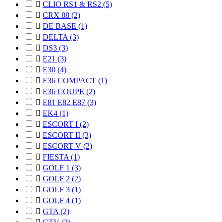

CLIO RS1 & RS2
(5)

CRX 88
(2)

DE BASE
(1)

DELTA
(3)

DS3
(3)

E21
(3)

E30
(4)

E36 COMPACT
(1)

E36 COUPE
(2)

E81 E82 E87
(3)

EK4
(1)

ESCORT I
(2)

ESCORT II
(3)

ESCORT V
(2)

FIESTA
(1)

GOLF 1
(3)

GOLF 2
(2)

GOLF 3
(1)

GOLF 4
(1)

GTA
(2)