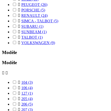

PEUGEOT
(26)

PORSCHE
(5)

RENAULT
(24)

SIMCA - TALBOT
(5)

SUBARU
(1)

SUNBEAM
(1)

TALBOT
(1)

VOLKSWAGEN
(9)
Modèle
Modèle



104
(3)

106
(4)

127
(1)

205
(4)

206
(5)

207
(3)