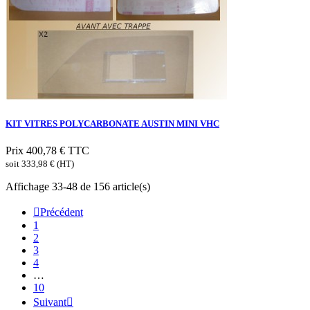
KIT VITRES POLYCARBONATE AUSTIN MINI VHC
Prix
400,78 €
TTC
soit 333,98 € (HT)
Affichage 33-48 de 156 article(s)

Précédent
1
2
3
4
…
10
Suivant
