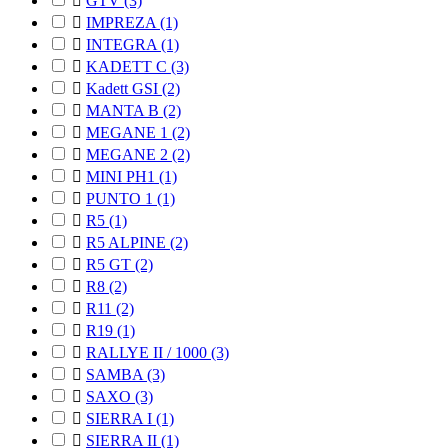

GTV
(3)

IMPREZA
(1)

INTEGRA
(1)

KADETT C
(3)

Kadett GSI
(2)

MANTA B
(2)

MEGANE 1
(2)

MEGANE 2
(2)

MINI PH1
(1)

PUNTO 1
(1)

R5
(1)

R5 ALPINE
(2)

R5 GT
(2)

R8
(2)

R11
(2)

R19
(1)

RALLYE II / 1000
(3)

SAMBA
(3)

SAXO
(3)

SIERRA I
(1)

SIERRA II
(1)