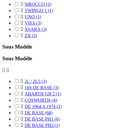

SIROCCO
(2)

TWINGO 1
(1)

UNO
(1)

VISA
(3)

XSARA
(3)

ZX
(2)
Sous Modèle
Sous Modèle



2L / 2L5
(3)

16S DE BASE
(3)

ABARTH GR 2
(1)

COSWORTH
(4)

DE 1964 A 1974
(2)

DE BASE
(68)

DE BASE PH1
(6)

DE BASE PH2
(1)