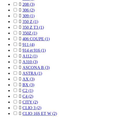

208
(3)

306
(2)

309
(1)

350 Z
(1)

350 Z T3
(1)

350Z
(1)

406 COUPE
(1)

911
(4)

914 et 916
(1)

A112
(1)

A310
(3)

ASCONA B
(3)

ASTRA
(1)

AX
(3)

BX
(3)

C2
(1)

C4
(2)

CITY
(2)

CLIO 3
(2)

CLIO 16S ET W
(2)