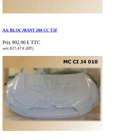
AA. BLOC AVANT 206 CC T3F
Prix
992,96 €
TTC
soit 827,47 € (HT)