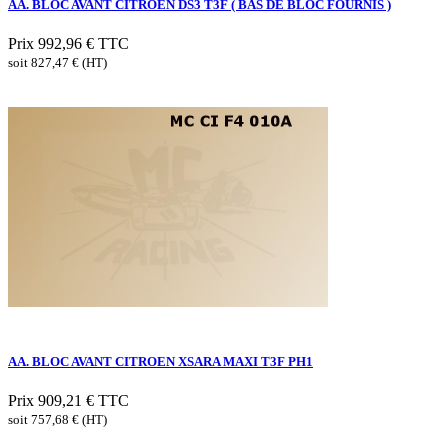
AA. BLOC AVANT CITROEN DS3 T3F ( BAS DE BLOC FOURNIS )
Prix
992,96 €
TTC
soit 827,47 € (HT)
AA. BLOC AVANT CITROEN XSARA MAXI T3F PH1
Prix
909,21 €
TTC
soit 757,68 € (HT)