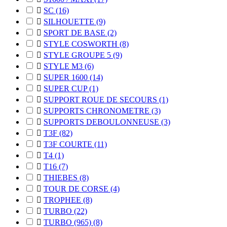

SC
(16)

SILHOUETTE
(9)

SPORT DE BASE
(2)

STYLE COSWORTH
(8)

STYLE GROUPE 5
(9)

STYLE M3
(6)

SUPER 1600
(14)

SUPER CUP
(1)

SUPPORT ROUE DE SECOURS
(1)

SUPPORTS CHRONOMETRE
(3)

SUPPORTS DEBOULONNEUSE
(3)

T3F
(82)

T3F COURTE
(11)

T4
(1)

T16
(7)

THIEBES
(8)

TOUR DE CORSE
(4)

TROPHEE
(8)

TURBO
(22)

TURBO (965)
(8)