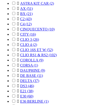

ASTRA KIT CAR
(2)

AX
(51)

BX
(21)

C2
(43)

C4
(12)

CINQUECENTO
(10)

CITY
(16)

CLIO 3
(26)

CLIO 4
(2)

CLIO 16S ET W
(52)

CLIO RS1 & RS2
(102)

COROLLA
(9)

CORSA
(1)

DAUPHINE
(9)

DE BASE
(11)

DELTA
(37)

DS3
(46)

E21
(38)

E30
(60)

E36 BERLINE
(1)