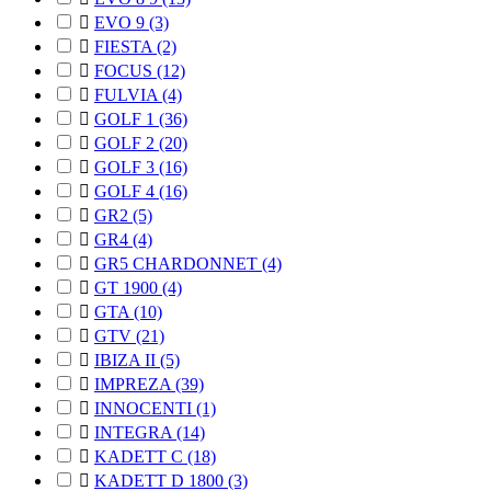

EVO 9
(3)

FIESTA
(2)

FOCUS
(12)

FULVIA
(4)

GOLF 1
(36)

GOLF 2
(20)

GOLF 3
(16)

GOLF 4
(16)

GR2
(5)

GR4
(4)

GR5 CHARDONNET
(4)

GT 1900
(4)

GTA
(10)

GTV
(21)

IBIZA II
(5)

IMPREZA
(39)

INNOCENTI
(1)

INTEGRA
(14)

KADETT C
(18)

KADETT D 1800
(3)