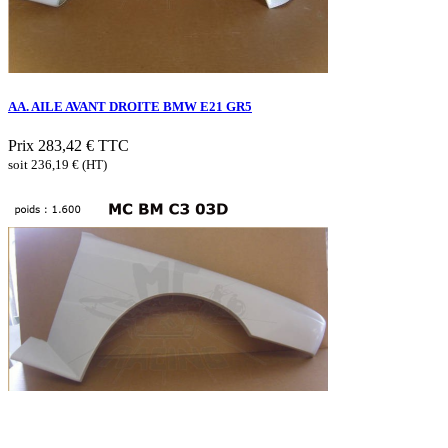
AA. AILE AVANT DROITE BMW E21 GR5
Prix
283,42 €
TTC
soit 236,19 € (HT)