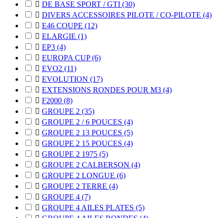

DE BASE SPORT / GTI
(30)

DIVERS ACCESSOIRES PILOTE / CO-PILOTE
(4)

E46 COUPE
(12)

ELARGIE
(1)

EP3
(4)

EUROPA CUP
(6)

EVO2
(11)

EVOLUTION
(17)

EXTENSIONS RONDES POUR M3
(4)

F2000
(8)

GROUPE 2
(35)

GROUPE 2 / 6 POUCES
(4)

GROUPE 2 13 POUCES
(5)

GROUPE 2 15 POUCES
(4)

GROUPE 2 1975
(5)

GROUPE 2 CALBERSON
(4)

GROUPE 2 LONGUE
(6)

GROUPE 2 TERRE
(4)

GROUPE 4
(7)

GROUPE 4 AILES PLATES
(5)