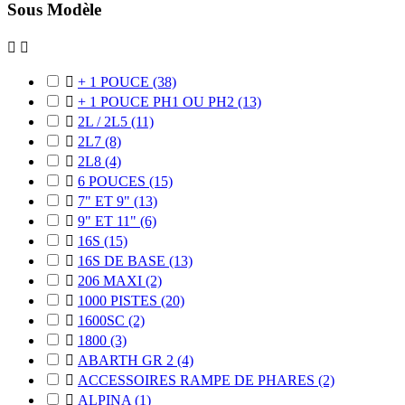
Sous Modèle



+ 1 POUCE
(38)

+ 1 POUCE PH1 OU PH2
(13)

2L / 2L5
(11)

2L7
(8)

2L8
(4)

6 POUCES
(15)

7" ET 9"
(13)

9" ET 11"
(6)

16S
(15)

16S DE BASE
(13)

206 MAXI
(2)

1000 PISTES
(20)

1600SC
(2)

1800
(3)

ABARTH GR 2
(4)

ACCESSOIRES RAMPE DE PHARES
(2)

ALPINA
(1)