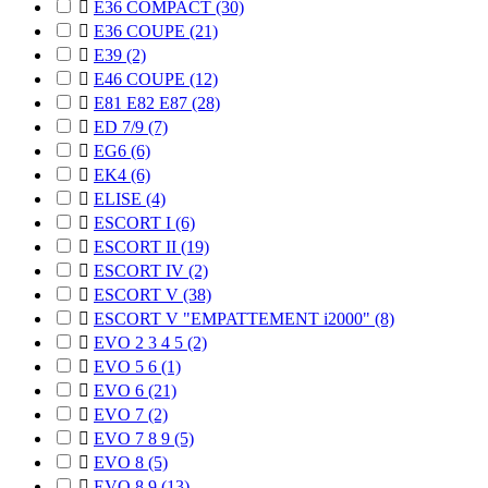

E36 COMPACT
(30)

E36 COUPE
(21)

E39
(2)

E46 COUPE
(12)

E81 E82 E87
(28)

ED 7/9
(7)

EG6
(6)

EK4
(6)

ELISE
(4)

ESCORT I
(6)

ESCORT II
(19)

ESCORT IV
(2)

ESCORT V
(38)

ESCORT V "EMPATTEMENT i2000"
(8)

EVO 2 3 4 5
(2)

EVO 5 6
(1)

EVO 6
(21)

EVO 7
(2)

EVO 7 8 9
(5)

EVO 8
(5)

EVO 8 9
(13)