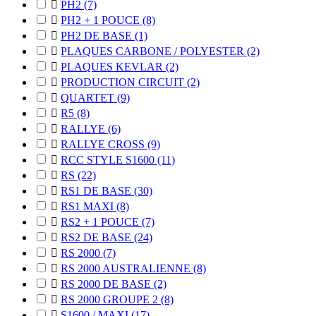

PH2
(7)

PH2 + 1 POUCE
(8)

PH2 DE BASE
(1)

PLAQUES CARBONE / POLYESTER
(2)

PLAQUES KEVLAR
(2)

PRODUCTION CIRCUIT
(2)

QUARTET
(9)

R5
(8)

RALLYE
(6)

RALLYE CROSS
(9)

RCC STYLE S1600
(11)

RS
(22)

RS1 DE BASE
(30)

RS1 MAXI
(8)

RS2 + 1 POUCE
(7)

RS2 DE BASE
(24)

RS 2000
(7)

RS 2000 AUSTRALIENNE
(8)

RS 2000 DE BASE
(2)

RS 2000 GROUPE 2
(8)

S1600 / MAXI
(17)