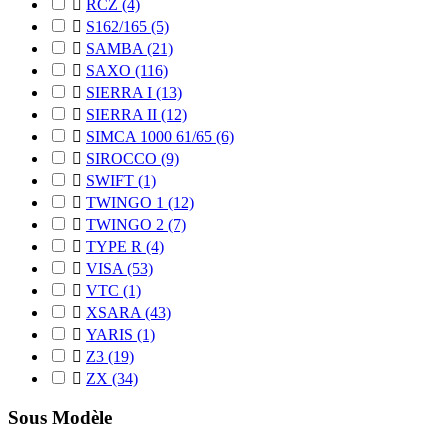

RCZ
(4)

S162/165
(5)

SAMBA
(21)

SAXO
(116)

SIERRA I
(13)

SIERRA II
(12)

SIMCA 1000 61/65
(6)

SIROCCO
(9)

SWIFT
(1)

TWINGO 1
(12)

TWINGO 2
(7)

TYPE R
(4)

VISA
(53)

VTC
(1)

XSARA
(43)

YARIS
(1)

Z3
(19)

ZX
(34)
Sous Modèle