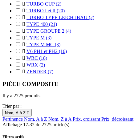

TURBO CUP
(2)

TURBO I et II
(20)

TURBO TYPE LEICHTBAU
(2)

TYPE 400
(21)

TYPE GROUPE 2
(4)

TYPE M
(3)

TYPE M MC
(3)

V6 PH1 et PH2
(16)

WRC
(18)

WRX
(2)

ZENDER
(7)
PIÈCE COMPOSITE
Il y a 2725 produits.
Trier par :
Nom, A à Z

Pertinence
Nom, A à Z
Nom, Z à A
Prix, croissant
Prix, décroissant
Affichage 17-32 de 2725 article(s)
Filtres actifs