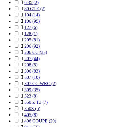

6 35
(2)

80 GTE
(2)

104
(14)

106
(95)

127
(6)

128
(1)

205
(81)

206
(92)

206 CC
(33)

207
(44)

208
(5)

306
(83)

307
(10)

307 CC WRC
(2)

309
(35)

323
(8)

350 Z T3
(7)

350Z
(5)

405
(8)

406 COUPE
(29)