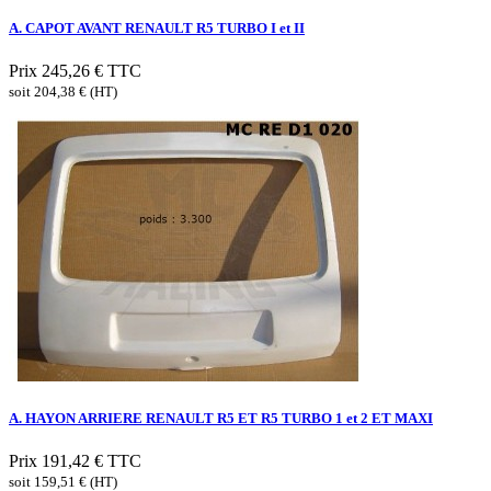
A. CAPOT AVANT RENAULT R5 TURBO I et II
Prix
245,26 €
TTC
soit 204,38 € (HT)
A. HAYON ARRIERE RENAULT R5 ET R5 TURBO 1 et 2 ET MAXI
Prix
191,42 €
TTC
soit 159,51 € (HT)