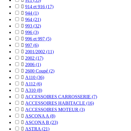

911
(55)

914 et 916
(17)

944
(1)

964
(21)

993
(32)

996
(3)

996 et 997
(5)

997
(6)

2001/2002
(11)

2002
(17)

2006
(1)

2600 Coupé
(2)

A110
(36)

A112
(6)

A310
(8)

ACCESSOIRES CARROSSERIE
(7)

ACCESSOIRES HABITACLE
(16)

ACCESSOIRES MOTEUR
(3)

ASCONA A
(8)

ASCONA B
(23)

ASTRA
(21)