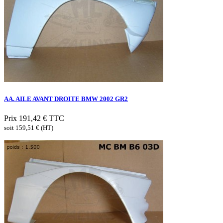
AA. AILE AVANT DROITE BMW 2002 GR2
Prix
191,42 €
TTC
soit 159,51 € (HT)