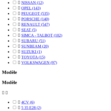

NISSAN
(12)

OPEL
(143)

PEUGEOT
(535)

PORSCHE
(140)

RENAULT
(547)

SEAT
(5)

SIMCA - TALBOT
(102)

SUBARU
(51)

SUNBEAM
(20)

SUZUKI
(1)

TOYOTA
(15)

VOLKSWAGEN
(97)
Modèle
Modèle



4CV
(6)

5 35 E28
(2)