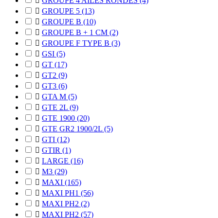

GROUPE 4 AILES RONDES
(4)

GROUPE 5
(13)

GROUPE B
(10)

GROUPE B + 1 CM
(2)

GROUPE F TYPE B
(3)

GSI
(5)

GT
(17)

GT2
(9)

GT3
(6)

GTA M
(5)

GTE 2L
(9)

GTE 1900
(20)

GTE GR2 1900/2L
(5)

GTI
(12)

GTIR
(1)

LARGE
(16)

M3
(29)

MAXI
(165)

MAXI PH1
(56)

MAXI PH2
(2)

MAXI PH2
(57)