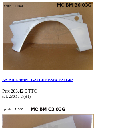
AA. AILE AVANT GAUCHE BMW E21 GR5
Prix
283,42 €
TTC
soit 236,19 € (HT)