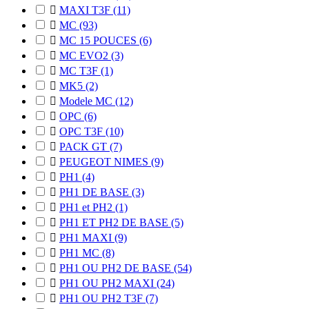

MAXI T3F
(11)

MC
(93)

MC 15 POUCES
(6)

MC EVO2
(3)

MC T3F
(1)

MK5
(2)

Modele MC
(12)

OPC
(6)

OPC T3F
(10)

PACK GT
(7)

PEUGEOT NIMES
(9)

PH1
(4)

PH1 DE BASE
(3)

PH1 et PH2
(1)

PH1 ET PH2 DE BASE
(5)

PH1 MAXI
(9)

PH1 MC
(8)

PH1 OU PH2 DE BASE
(54)

PH1 OU PH2 MAXI
(24)

PH1 OU PH2 T3F
(7)