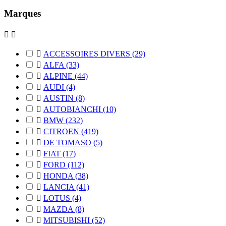
Marques



ACCESSOIRES DIVERS
(29)

ALFA
(33)

ALPINE
(44)

AUDI
(4)

AUSTIN
(8)

AUTOBIANCHI
(10)

BMW
(232)

CITROEN
(419)

DE TOMASO
(5)

FIAT
(17)

FORD
(112)

HONDA
(38)

LANCIA
(41)

LOTUS
(4)

MAZDA
(8)

MITSUBISHI
(52)