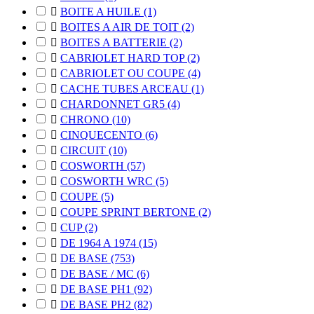

BOITE A HUILE
(1)

BOITES A AIR DE TOIT
(2)

BOITES A BATTERIE
(2)

CABRIOLET HARD TOP
(2)

CABRIOLET OU COUPE
(4)

CACHE TUBES ARCEAU
(1)

CHARDONNET GR5
(4)

CHRONO
(10)

CINQUECENTO
(6)

CIRCUIT
(10)

COSWORTH
(57)

COSWORTH WRC
(5)

COUPE
(5)

COUPE SPRINT BERTONE
(2)

CUP
(2)

DE 1964 A 1974
(15)

DE BASE
(753)

DE BASE / MC
(6)

DE BASE PH1
(92)

DE BASE PH2
(82)