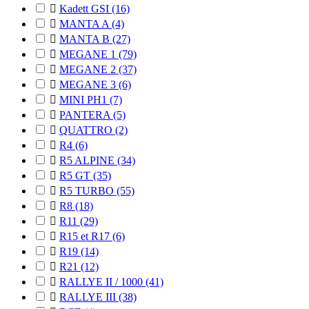

Kadett GSI
(16)

MANTA A
(4)

MANTA B
(27)

MEGANE 1
(79)

MEGANE 2
(37)

MEGANE 3
(6)

MINI PH1
(7)

PANTERA
(5)

QUATTRO
(2)

R4
(6)

R5 ALPINE
(34)

R5 GT
(35)

R5 TURBO
(55)

R8
(18)

R11
(29)

R15 et R17
(6)

R19
(14)

R21
(12)

RALLYE II / 1000
(41)

RALLYE III
(38)